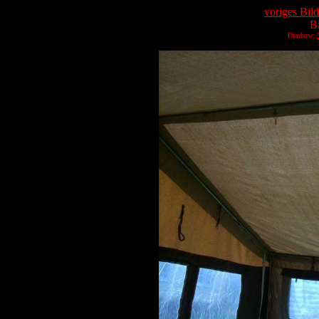
voriges Bild
B
Diashow: